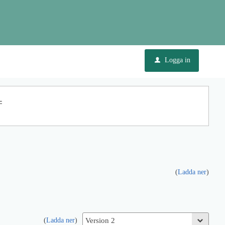
Logga in
u
-
(
Ladda ner
)
(
Ladda ner
)