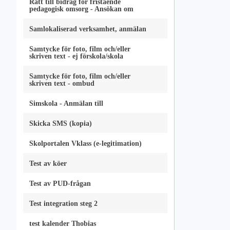
Rätt till bidrag för fristående
pedagogisk omsorg - Ansökan om
Samlokaliserad verksamhet, anmälan
Samtycke för foto, film och/eller
skriven text - ej förskola/skola
Samtycke för foto, film och/eller
skriven text - ombud
Simskola - Anmälan till
Skicka SMS (kopia)
Skolportalen Vklass (e-legitimation)
Test av köer
Test av PUD-frågan
Test integration steg 2
test kalender Thobias