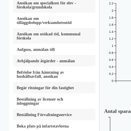
Ansökan om specialkost för elev -
2.2
förskola/grundskola
2
1.8
Ansökan om
tilläggsbelopp/verksamhetsstöd
1.6
1.4
Ansökan om utökad tid, kommunal
förskola
1.2
1
Aufguss, anmälan till
0.8
0.6
Avhjälpande åtgärder - anmälan
0.4
Befrielse från hämtning av
0.2
hushållsavfall, ansökan
0
Begär ritningar för din fastighet
Beställning av licenser och
inloggningar
Antal spara
Beställning Förvaltningsservice
Boka plats på infartstavlorna