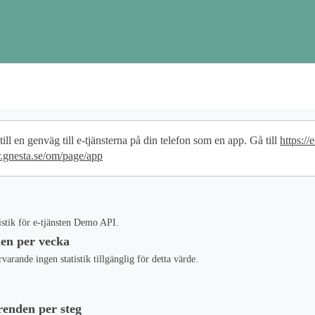
ppgifter
ill en genväg till e-tjänsterna på din telefon som en app. Gå till
https://e
er.gnesta.se/om/page/app
istik för e-tjänsten Demo API.
en per vecka
rvarande ingen statistik tillgänglig för detta värde.
enden per steg