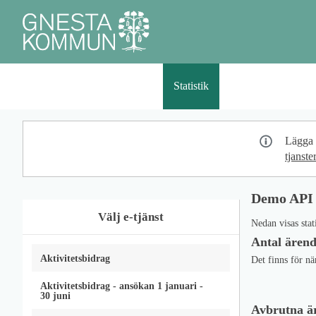
Välkommen
till
e-
tjänster
Tjänster
Mina sidor
Statistik
Om
Personu
-
_
Gnesta
kommun
Lägga t
tjanst
Demo API
Välj e-tjänst
Nedan visas stat
Antal ärend
Aktivitetsbidrag
Det finns för nä
Aktivitetsbidrag - ansökan 1 januari -
30 juni
Avbrutna är