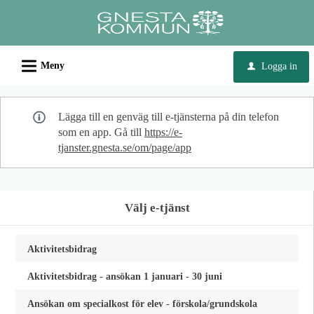
Välkommen
till
e-
L
tjänster
Meny
Logga in
u
-
Gnesta
Lägga till en genväg till e-tjänsterna på din telefon
kommun
som en app. Gå till
https://e-
tjanster.gnesta.se/om/page/app
Välj e-tjänst
Aktivitetsbidrag
Aktivitetsbidrag - ansökan 1 januari - 30 juni
Ansökan om specialkost för elev - förskola/grundskola