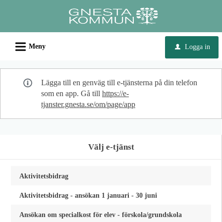
Välkommen
till
e-
L
tjänster
Meny
Logga in
u
-
Gnesta
Lägga till en genväg till e-tjänsterna på din telefon
kommun
som en app. Gå till
https://e-
tjanster.gnesta.se/om/page/app
Välj e-tjänst
Aktivitetsbidrag
Aktivitetsbidrag - ansökan 1 januari - 30 juni
Ansökan om specialkost för elev - förskola/grundskola