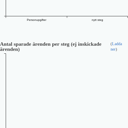
Personupgifter
nytt steg
Antal sparade ärenden per steg (ej inskickade
(
Ladda
ärenden)
ner
)