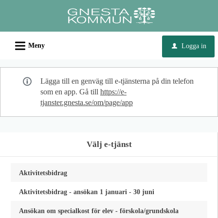
Välkommen
till
e-
L
tjänster
Meny
Logga in
u
-
Gnesta
Lägga till en genväg till e-tjänsterna på din telefon
kommun
som en app. Gå till
https://e-
tjanster.gnesta.se/om/page/app
Välj e-tjänst
Aktivitetsbidrag
Aktivitetsbidrag - ansökan 1 januari - 30 juni
Ansökan om specialkost för elev - förskola/grundskola