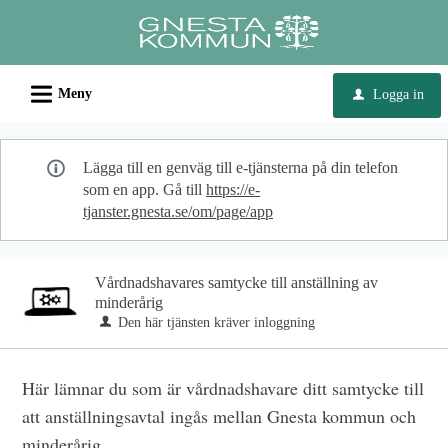
Välkommen
till
e-
L
tjänster
Meny
Logga in
u
-
Gnesta
Lägga till en genväg till e-tjänsterna på din telefon
kommun
som en app. Gå till
https://e-
tjanster.gnesta.se/om/page/app
Vårdnadshavares samtycke till anställning av
minderårig
Den här tjänsten kräver inloggning
Här lämnar du som är vårdnadshavare ditt samtycke till
att anställningsavtal ingås mellan Gnesta kommun och
minderårig.