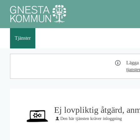
Välkommen
till
e-
tjänster
Tjänster
Mina sidor
Statistik
Om
Personu
-
_
Gnesta
kommun
Lägga t
tjanst
Ej lovpliktig åtgärd, an
Den här tjänsten kräver inloggning