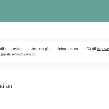
ppgifter
ill en genväg till e-tjänsterna på din telefon som en app. Gå till
https://e
er.gnesta.se/om/page/app
mälan