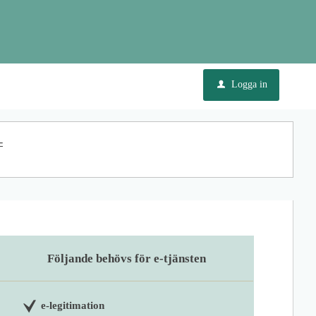
Logga in
u
-
Följande behövs för e-tjänsten
e-legitimation