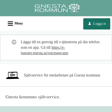
Välkommen
till
e-
L
tjänster
Meny
Logga in
u
-
Gnesta
Lägga till en genväg till e-tjänsterna på din telefon
kommun
som en app. Gå till
https://e-
tjanster.gnesta.se/om/page/app
Självservice för medarbetare på Gnesta kommun
Gnesta kommuns självservice.