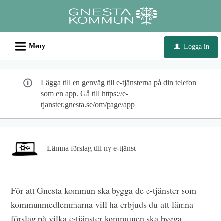
Välkommen
till
e-
L
tjänster
Meny
Logga in
u
-
Gnesta
Lägga till en genväg till e-tjänsterna på din telefon
kommun
som en app. Gå till
https://e-
tjanster.gnesta.se/om/page/app
Lämna förslag till ny e-tjänst
För att Gnesta kommun ska bygga de e-tjänster som
kommunmedlemmarna vill ha erbjuds du att lämna
förslag på vilka e-tjänster kommunen ska bygga.