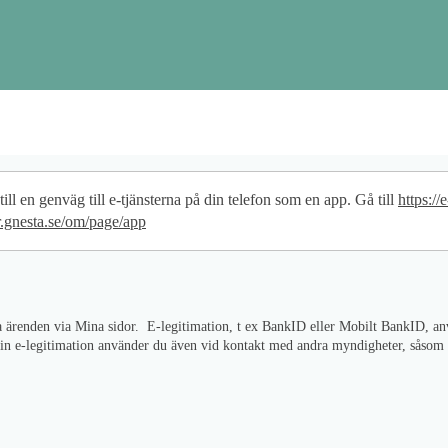
ppgifter
ill en genväg till e-tjänsterna på din telefon som en app. Gå till
https://e
er.gnesta.se/om/page/app
ölja ärenden via Mina sidor. E-legitimation, t ex BankID eller Mobilt BankID, 
or. Din e-legitimation använder du även vid kontakt med andra myndigheter, såso