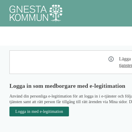
Välkommen
till
e-
tjänster
Tjänster
Mina sidor
Statistik
Om
Personu
-
_
Gnesta
kommun
Lägga t
tjanst
Logga in som medborgare med e-legitimation
Använd din personliga e-legitimation för att logga in i e-tjänster och f
tjänsten samt att rätt person får tillgång till rätt ärenden via Mina sid