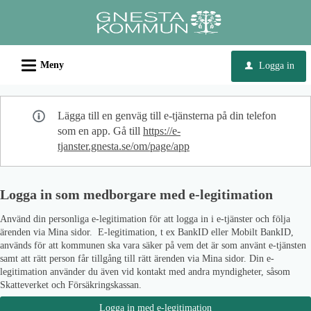
Välkommen
till
e-
L
tjänster
Meny
Logga in
u
-
Gnesta
Lägga till en genväg till e-tjänsterna på din telefon
kommun
som en app. Gå till
https://e-
tjanster.gnesta.se/om/page/app
Logga in som medborgare med e-legitimation
Använd din personliga e-legitimation för att logga in i e-tjänster och följa
ärenden via Mina sidor. E-legitimation, t ex BankID eller Mobilt BankID,
används för att kommunen ska vara säker på vem det är som använt e-tjänsten
samt att rätt person får tillgång till rätt ärenden via Mina sidor. Din e-
legitimation använder du även vid kontakt med andra myndigheter, såsom
Skatteverket och Försäkringskassan.