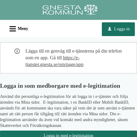
Välkommen
till
e-
L
tjänster
Meny
Logga in
u
-
Gnesta
Lägga till en genväg till e-tjänsterna på din telefon
kommun
som en app. Gå till
https://e-
tjanster.gnesta.se/om/page/app
Logga in som medborgare med e-legitimation
Använd din personliga e-legitimation för att logga in i e-tjänster och följa
ärenden via Mina sidor. E-legitimation, t ex BankID eller Mobilt BankID,
används för att kommunen ska vara säker på vem det är som använt e-tjänsten
samt att rätt person får tillgång till rätt ärenden via Mina sidor. Din e-
legitimation använder du även vid kontakt med andra myndigheter, såsom
Skatteverket och Försäkringskassan.