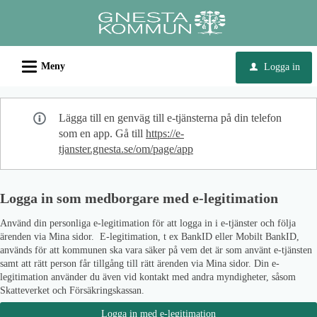
Välkommen
till
e-
L
tjänster
Meny
Logga in
u
-
Gnesta
Lägga till en genväg till e-tjänsterna på din telefon
kommun
som en app. Gå till
https://e-
tjanster.gnesta.se/om/page/app
Logga in som medborgare med e-legitimation
Använd din personliga e-legitimation för att logga in i e-tjänster och följa
ärenden via Mina sidor. E-legitimation, t ex BankID eller Mobilt BankID,
används för att kommunen ska vara säker på vem det är som använt e-tjänsten
samt att rätt person får tillgång till rätt ärenden via Mina sidor. Din e-
legitimation använder du även vid kontakt med andra myndigheter, såsom
Skatteverket och Försäkringskassan.