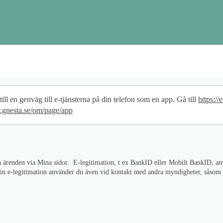
ppgifter
ill en genväg till e-tjänsterna på din telefon som en app. Gå till
https://e
er.gnesta.se/om/page/app
ölja ärenden via Mina sidor. E-legitimation, t ex BankID eller Mobilt BankID, 
or. Din e-legitimation använder du även vid kontakt med andra myndigheter, såso