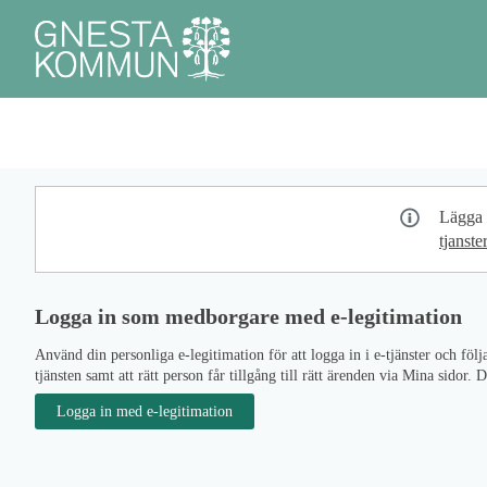
Välkommen
till
e-
tjänster
Tjänster
Mina sidor
Statistik
Om
Personu
-
_
Gnesta
kommun
Lägga t
tjanst
Logga in som medborgare med e-legitimation
Använd din personliga e-legitimation för att logga in i e-tjänster och f
tjänsten samt att rätt person får tillgång till rätt ärenden via Mina sid