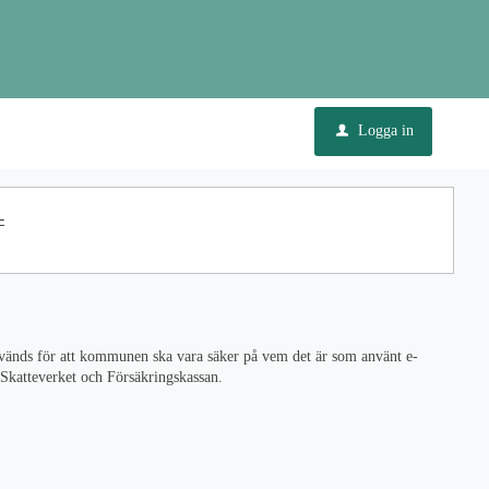
Logga in
u
-
används för att kommunen ska vara säker på vem det är som använt e-
m Skatteverket och Försäkringskassan.