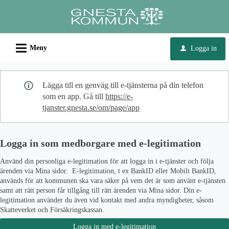
Välkommen
till
e-
L
tjänster
Meny
Logga in
u
-
Gnesta
Lägga till en genväg till e-tjänsterna på din telefon
kommun
som en app. Gå till
https://e-
tjanster.gnesta.se/om/page/app
Logga in som medborgare med e-legitimation
Använd din personliga e-legitimation för att logga in i e-tjänster och följa
ärenden via Mina sidor. E-legitimation, t ex BankID eller Mobilt BankID,
används för att kommunen ska vara säker på vem det är som använt e-tjänsten
samt att rätt person får tillgång till rätt ärenden via Mina sidor. Din e-
legitimation använder du även vid kontakt med andra myndigheter, såsom
Skatteverket och Försäkringskassan.